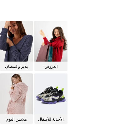
العروض
بلايز و قمصان
للنساء
الأحذية للأطفال
ملابس النوم
للنساء