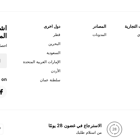
 التجارية
المصادر
دول اخرى
اشت
الم
ي
المدونات
قطر
البحرين
احصل
السعودية
الإمارات العربية المتحدة
الأردن
 on
سلطنة عمان
الاسترجاع في غضون 28 يومًا
من استلام طلبك