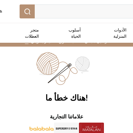
sh
الأدوات
أسلوب
متجر
المنزلية
الحياة
العطلات
توصيل مجاني :
للطلبات فوق 25 دينار بحريني
➜
!هناك خطأ ما
علاماتنا التجارية