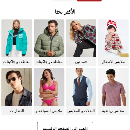
الأكثر بحثا
ملابس الاطفال
فساتين
معاطف و جاكيتات
معاطف و جاكيتات
للرجال
للنساء
ملابس رياضية
البدلات و الملابس
ملابس السباحة و
النظارات
الرسمية
البيكيني للنساء
الشمسية
اذهب إلى الصفحة الرئيسية