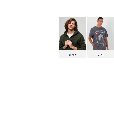
بلايز
هوديز