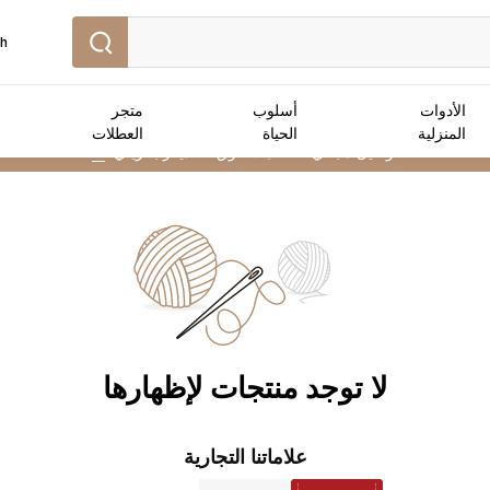
sh
الأدوات
أسلوب
متجر
المنزلية
الحياة
العطلات
توصيل مجاني :
للطلبات فوق 25 دينار بحريني
➜
لا توجد منتجات لإظهارها
علاماتنا التجارية