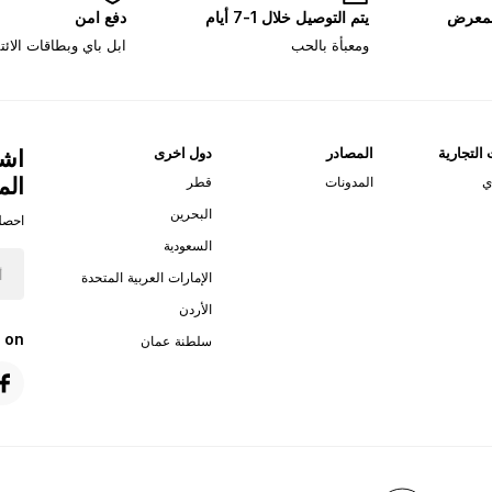
لمعرض
يتم التوصيل خلال 1-7 أيام
دفع امن
ومعبأة بالحب
ابل باي وبطاقات الائ
 التجارية
المصادر
دول اخرى
اشت
الم
ي
المدونات
قطر
البحرين
احصل
السعودية
الإمارات العربية المتحدة
الأردن
 on
سلطنة عمان