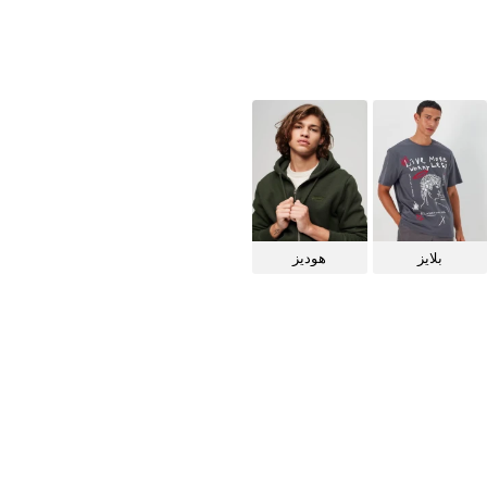
بلايز
هوديز