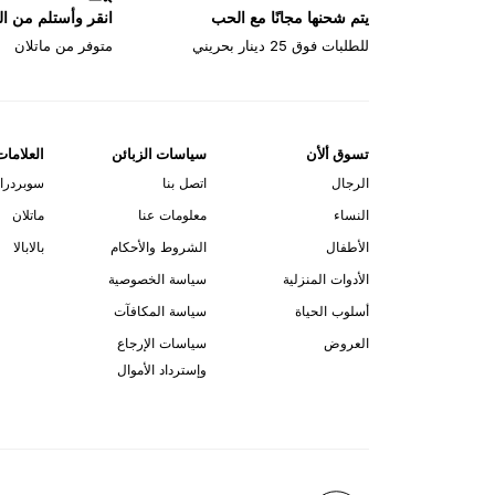
يتم شحنها مجانًا مع الحب
انقر وأستلم من ا
للطلبات فوق 25 دينار بحريني
متوفر من ماتلان
تسوق ألأن
سياسات الزبائن
العلامات
الرجال
اتصل بنا
سوبردرا
النساء
معلومات عنا
ماتلان
الأطفال
الشروط والأحكام
بالابالا
الأدوات المنزلية
سياسة الخصوصية
أسلوب الحياة
سياسة المكافآت
العروض
سياسات الإرجاع
وإسترداد الأموال