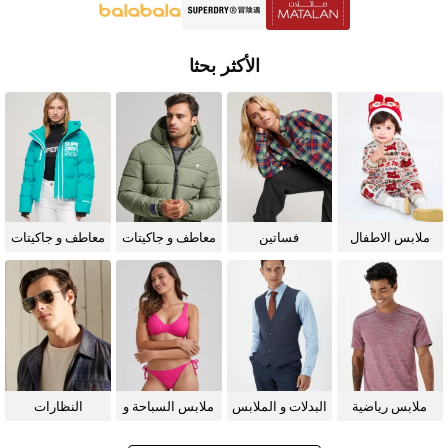
الأكثر بحثا
ملابس الاطفال
فساتين
معاطف و جاكيتات
معاطف و جاكيتات
للرجال
للنساء
ملابس رياضية
البدلات و الملابس
ملابس السباحة و
النظارات
الرسمية
البيكيني للنساء
الشمسية