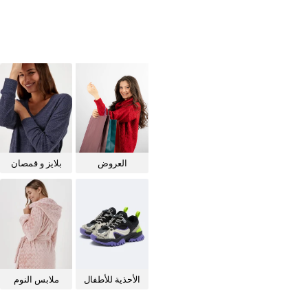
العروض
بلايز و قمصان
للنساء
الأحذية للأطفال
ملابس النوم
للنساء