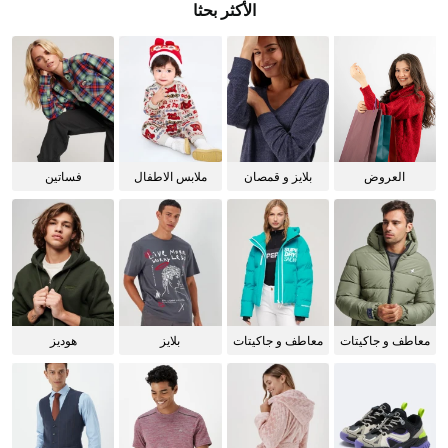
الأكثر بحثا
العروض
بلايز و قمصان
ملابس الاطفال
فساتين
للنساء
معاطف و جاكيتات
معاطف و جاكيتات
بلايز
هوديز
للرجال
للنساء