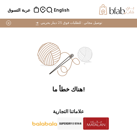
English
عربة التسوق
توصيل مجاني :
للطلبات فوق 25 دينار بحريني
➜
!هناك خطأ ما
علاماتنا التجارية