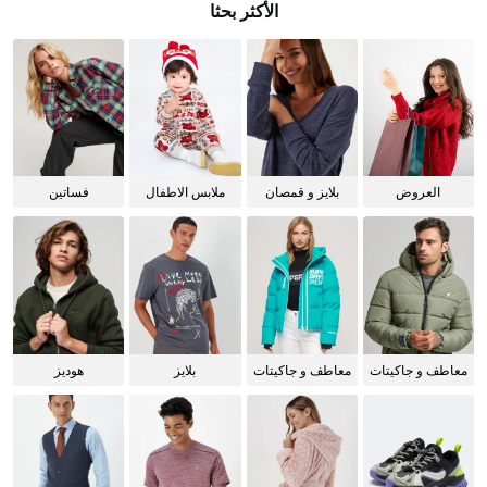
الأكثر بحثا
العروض
بلايز و قمصان
ملابس الاطفال
فساتين
للنساء
معاطف و جاكيتات
معاطف و جاكيتات
بلايز
هوديز
للرجال
للنساء