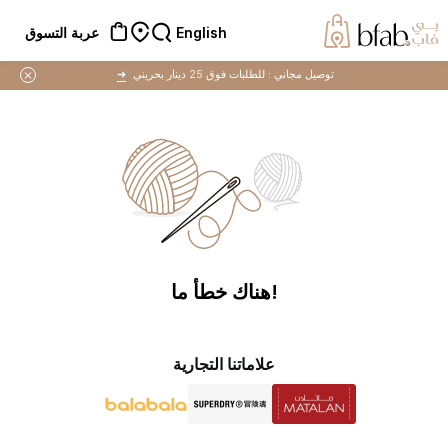
English
عربة التسوق
توصيل مجاني :
للطلبات فوق 25 دينار بحريني
➜
!هناك خطأ ما
علاماتنا التجارية