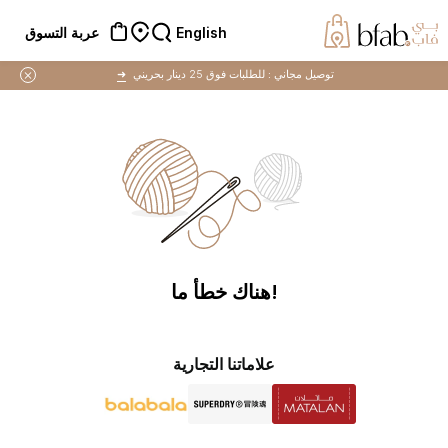
English
عربة التسوق
توصيل مجاني :
للطلبات فوق 25 دينار بحريني
➜
!هناك خطأ ما
علاماتنا التجارية