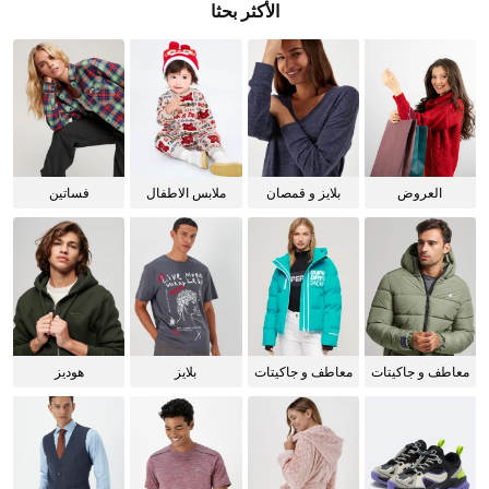
الأكثر بحثا
العروض
بلايز و قمصان
ملابس الاطفال
فساتين
للنساء
معاطف و جاكيتات
معاطف و جاكيتات
بلايز
هوديز
للرجال
للنساء