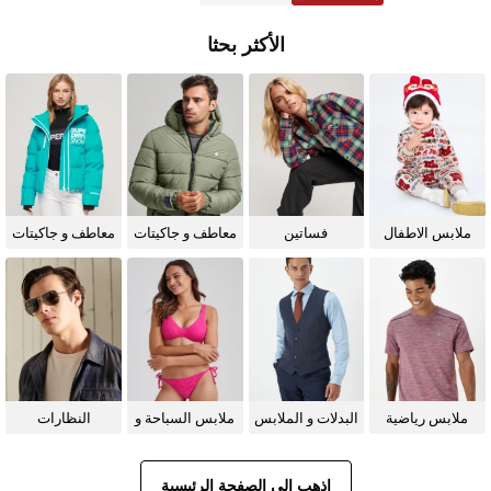
الأكثر بحثا
ملابس الاطفال
فساتين
معاطف و جاكيتات
معاطف و جاكيتات
للرجال
للنساء
ملابس رياضية
البدلات و الملابس
ملابس السباحة و
النظارات
الرسمية
البيكيني للنساء
الشمسية
اذهب إلى الصفحة الرئيسية