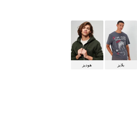
بلايز
هوديز