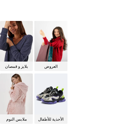
العروض
بلايز و قمصان
للنساء
الأحذية للأطفال
ملابس النوم
للنساء