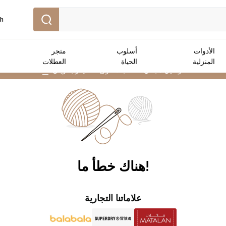
sh
الأدوات
أسلوب
متجر
المنزلية
الحياة
العطلات
توصيل مجاني :
للطلبات فوق 25 دينار بحريني
➜
!هناك خطأ ما
علاماتنا التجارية