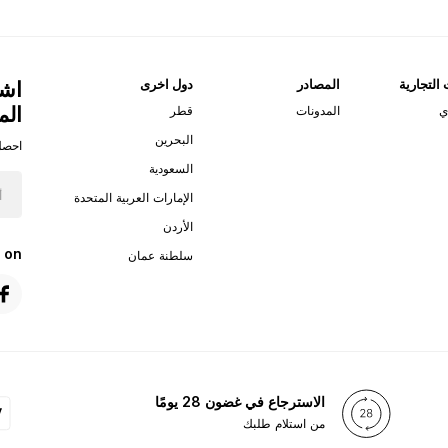
 التجارية
المصادر
دول اخرى
اشت
الم
ي
المدونات
قطر
البحرين
احصل
السعودية
الإمارات العربية المتحدة
الأردن
 on
سلطنة عمان
الاسترجاع في غضون 28 يومًا
من استلام طلبك