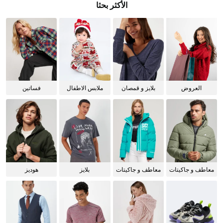
الأكثر بحثا
العروض
بلايز و قمصان
ملابس الاطفال
فساتين
للنساء
معاطف و جاكيتات
معاطف و جاكيتات
بلايز
هوديز
للرجال
للنساء