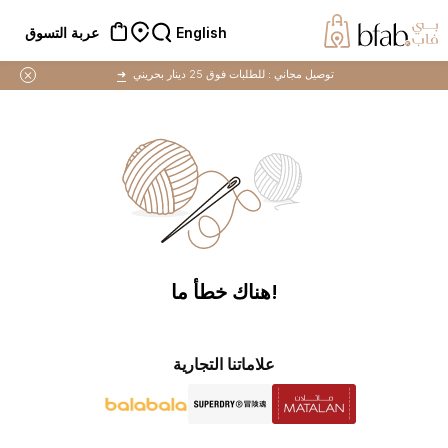
English
عربة التسوق
توصيل مجاني :
للطلبات فوق 25 دينار بحريني
➜
!هناك خطأ ما
علاماتنا التجارية