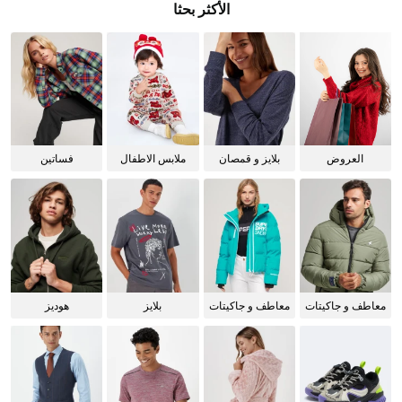
الأكثر بحثا
العروض
بلايز و قمصان
ملابس الاطفال
فساتين
للنساء
معاطف و جاكيتات
معاطف و جاكيتات
بلايز
هوديز
للرجال
للنساء