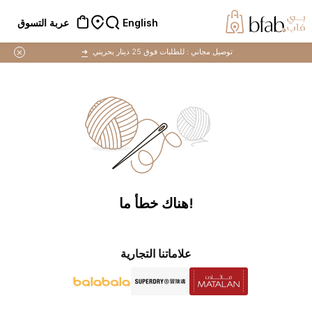
English
عربة التسوق
توصيل مجاني :
للطلبات فوق 25 دينار بحريني
➜
!هناك خطأ ما
علاماتنا التجارية