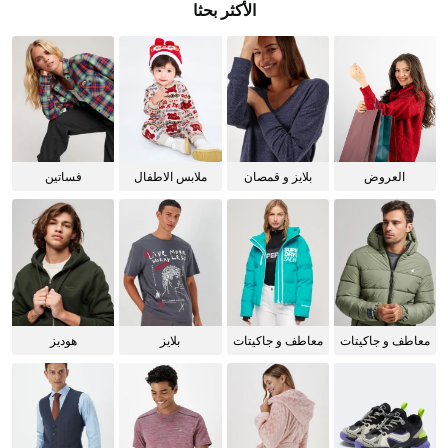
الأكثر بحثا
العروض
بلايز و قمصان
ملابس الاطفال
فساتين
للنساء
معاطف و جاكيتات
معاطف و جاكيتات
بلايز
هوديز
للرجال
للنساء