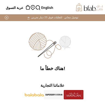
English
عربة التسوق
توصيل مجاني :
للطلبات فوق 25 دينار بحريني
➜
!هناك خطأ ما
علاماتنا التجارية