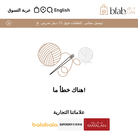
English
عربة التسوق
توصيل مجاني :
للطلبات فوق 25 دينار بحريني
➜
!هناك خطأ ما
علاماتنا التجارية