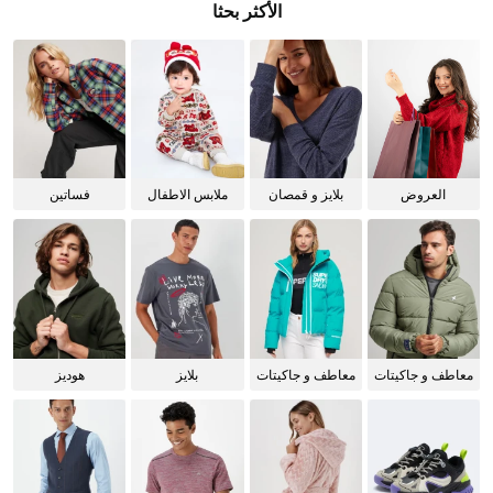
الأكثر بحثا
العروض
بلايز و قمصان
ملابس الاطفال
فساتين
للنساء
معاطف و جاكيتات
معاطف و جاكيتات
بلايز
هوديز
للرجال
للنساء