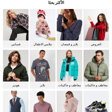
الأكثر بحثا
العروض
بلايز و قمصان
ملابس الاطفال
فساتين
للنساء
معاطف و جاكيتات
معاطف و جاكيتات
بلايز
هوديز
للرجال
للنساء