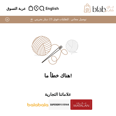
English
عربة التسوق
توصيل مجاني :
للطلبات فوق 25 دينار بحريني
➜
!هناك خطأ ما
علاماتنا التجارية