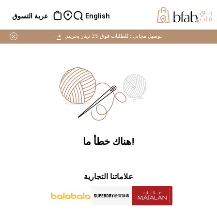
English
عربة التسوق
توصيل مجاني :
للطلبات فوق 25 دينار بحريني
➜
!هناك خطأ ما
علاماتنا التجارية