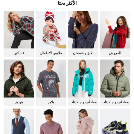
الأكثر بحثا
العروض
بلايز و قمصان
ملابس الاطفال
فساتين
للنساء
معاطف و جاكيتات
معاطف و جاكيتات
بلايز
هوديز
للرجال
للنساء