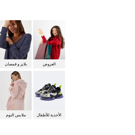
العروض
بلايز و قمصان
للنساء
الأحذية للأطفال
ملابس النوم
للنساء