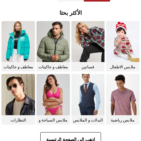
الأكثر بحثا
ملابس الاطفال
فساتين
معاطف و جاكيتات
معاطف و جاكيتات
للرجال
للنساء
ملابس رياضية
البدلات و الملابس
ملابس السباحة و
النظارات
الرسمية
البيكيني للنساء
الشمسية
اذهب إلى الصفحة الرئيسية