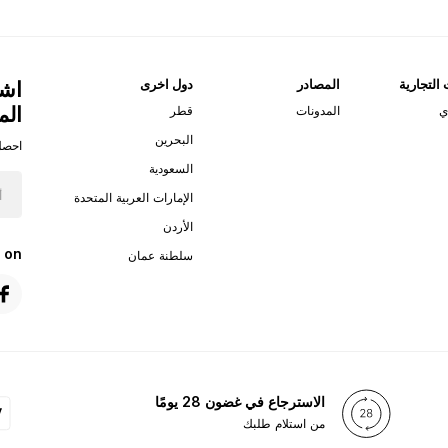
 التجارية
المصادر
دول اخرى
اشت
الم
ي
المدونات
قطر
البحرين
احصل
السعودية
الإمارات العربية المتحدة
الأردن
 on
سلطنة عمان
الاسترجاع في غضون 28 يومًا
من استلام طلبك