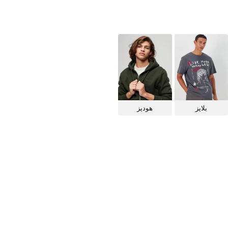
بلايز
هوديز