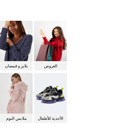
العروض
بلايز و قمصان
للنساء
الأحذية للأطفال
ملابس النوم
للنساء