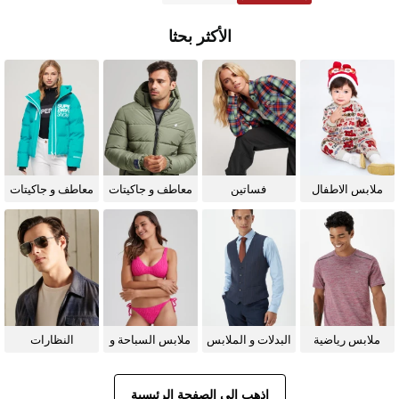
الأكثر بحثا
ملابس الاطفال
فساتين
معاطف و جاكيتات
معاطف و جاكيتات
للرجال
للنساء
ملابس رياضية
البدلات و الملابس
ملابس السباحة و
النظارات
الرسمية
البيكيني للنساء
الشمسية
اذهب إلى الصفحة الرئيسية