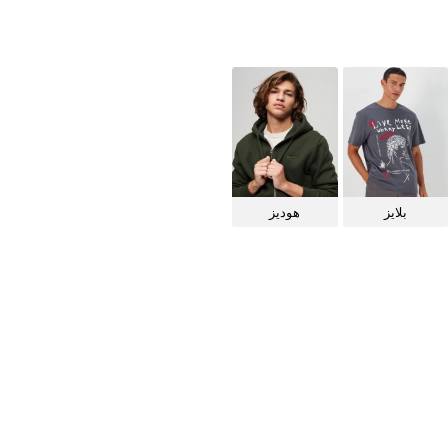
بلايز
هوديز