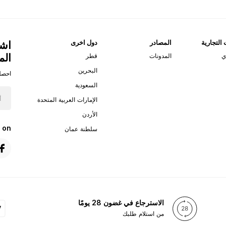
 التجارية
المصادر
دول اخرى
اشت
الم
ي
المدونات
قطر
البحرين
احصل
السعودية
الإمارات العربية المتحدة
الأردن
 on
سلطنة عمان
الاسترجاع في غضون 28 يومًا
من استلام طلبك