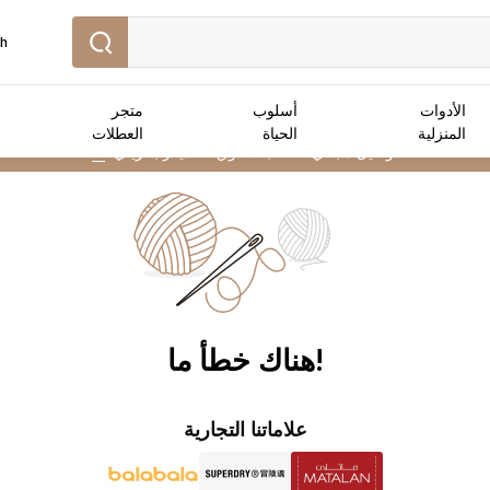
sh
الأدوات
أسلوب
متجر
المنزلية
الحياة
العطلات
توصيل مجاني :
للطلبات فوق 25 دينار بحريني
➜
!هناك خطأ ما
علاماتنا التجارية