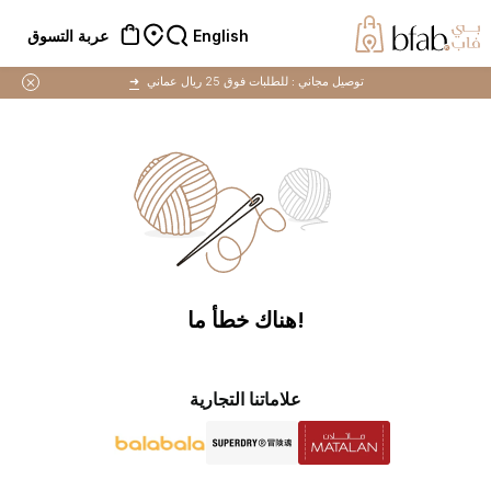
English
عربة التسوق
توصيل مجاني :
للطلبات فوق 25 ريال عماني
➜
!هناك خطأ ما
علاماتنا التجارية