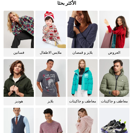
الأكثر بحثا
العروض
بلايز و قمصان
ملابس الاطفال
فساتين
للنساء
معاطف و جاكيتات
معاطف و جاكيتات
بلايز
هوديز
للرجال
للنساء