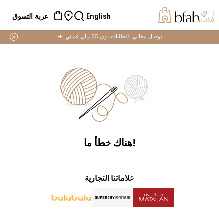
English
عربة التسوق
توصيل مجاني :
للطلبات فوق 25 ريال عماني
➜
!هناك خطأ ما
علاماتنا التجارية