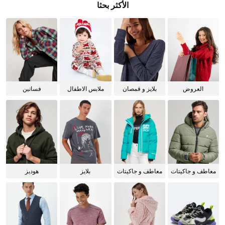
الأكثر بحثا
العروض
بلايز و قمصان
ملابس الاطفال
فساتين
للنساء
معاطف و جاكيتات
معاطف و جاكيتات
بلايز
هوديز
للرجال
للنساء