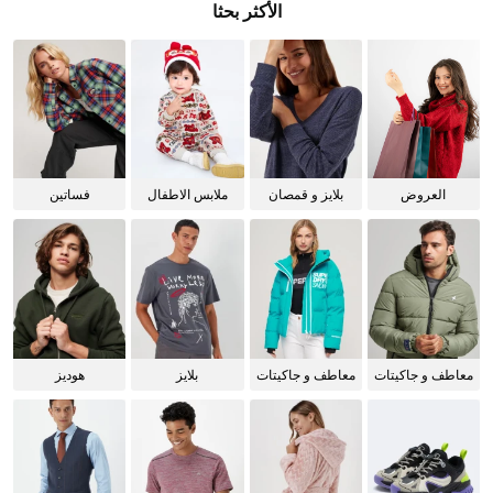
الأكثر بحثا
العروض
بلايز و قمصان
ملابس الاطفال
فساتين
للنساء
معاطف و جاكيتات
معاطف و جاكيتات
بلايز
هوديز
للرجال
للنساء