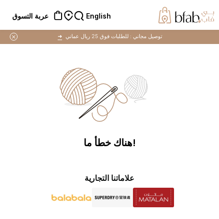
English
عربة التسوق
توصيل مجاني :
للطلبات فوق 25 ريال عماني
➜
!هناك خطأ ما
علاماتنا التجارية