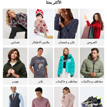
الأكثر بحثا
العروض
بلايز و قمصان
ملابس الاطفال
فساتين
للنساء
معاطف و جاكيتات
معاطف و جاكيتات
بلايز
هوديز
للرجال
للنساء