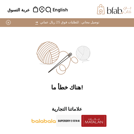
English
عربة التسوق
توصيل مجاني :
للطلبات فوق 25 ريال عماني
➜
!هناك خطأ ما
علاماتنا التجارية