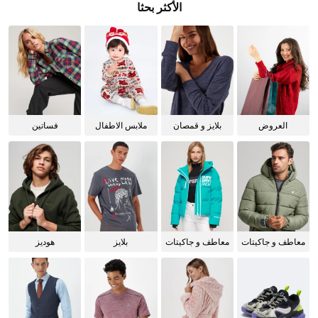
الأكثر بحثا
العروض
بلايز و قمصان
ملابس الاطفال
فساتين
للنساء
معاطف و جاكيتات
معاطف و جاكيتات
بلايز
هوديز
للرجال
للنساء