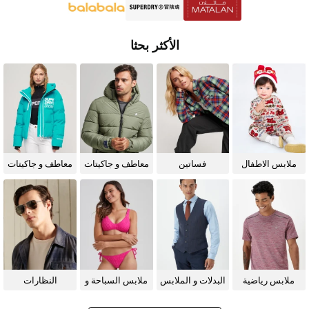
الأكثر بحثا
ملابس الاطفال
فساتين
معاطف و جاكيتات
معاطف و جاكيتات
للرجال
للنساء
ملابس رياضية
البدلات و الملابس
ملابس السباحة و
النظارات
الرسمية
البيكيني للنساء
الشمسية