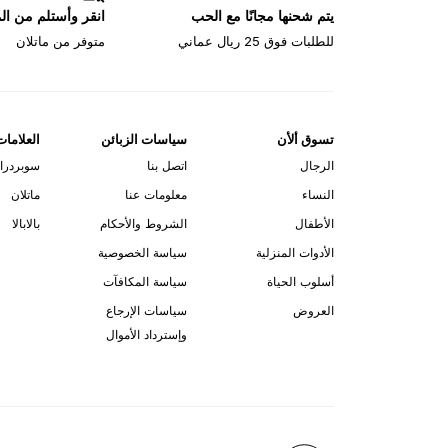
يتم شحنها مجانًا مع الحب
انقر وأستلم من ا
للطلبات فوق 25 ريال عماني
متوفر من ماتلان
تسوق ألأن
سياسات الزبائن
العلامات
الرجال
اتصل بنا
سوبردرا
النساء
معلومات عنا
ماتلان
الأطفال
الشروط والأحكام
بالابالا
الأدوات المنزلية
سياسة الخصوصية
أسلوب الحياة
سياسة المكافآت
العروض
سياسات الإرجاع
وإسترداد الأموال