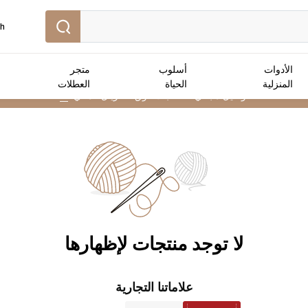
sh
الأدوات
أسلوب
متجر
المنزلية
الحياة
العطلات
توصيل مجاني :
للطلبات فوق 25 ريال عماني
➜
لا توجد منتجات لإظهارها
علاماتنا التجارية