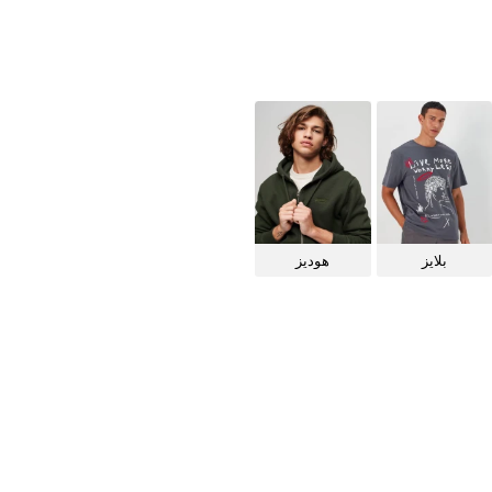
بلايز
هوديز