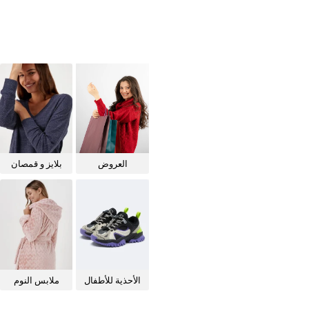
العروض
بلايز و قمصان
للنساء
الأحذية للأطفال
ملابس النوم
للنساء