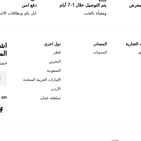
لمعرض
يتم التوصيل خلال 1-7 أيام
دفع امن
ومعبأة بالحب
ابل باي وبطاقات الائ
 التجارية
المصادر
دول اخرى
اشت
الم
ي
المدونات
قطر
البحرين
احصل
السعودية
الإمارات العربية المتحدة
الأردن
 on
سلطنة عمان