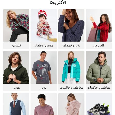
الأكثر بحثا
العروض
بلايز و قمصان
ملابس الاطفال
فساتين
للنساء
معاطف و جاكيتات
معاطف و جاكيتات
بلايز
هوديز
للرجال
للنساء