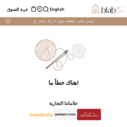
English
عربة التسوق
توصيل مجاني :
للطلبات فوق 25 ريال عماني
➜
!هناك خطأ ما
علاماتنا التجارية