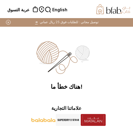
English
عربة التسوق
توصيل مجاني :
للطلبات فوق 25 ريال عماني
➜
!هناك خطأ ما
علاماتنا التجارية