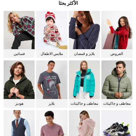
الأكثر بحثا
العروض
بلايز و قمصان
ملابس الاطفال
فساتين
للنساء
معاطف و جاكيتات
معاطف و جاكيتات
بلايز
هوديز
للرجال
للنساء