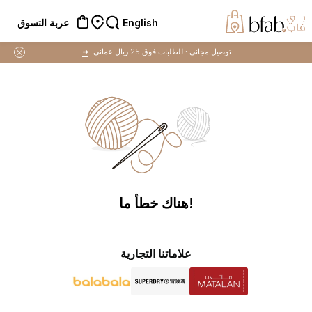
English
عربة التسوق
توصيل مجاني :
للطلبات فوق 25 ريال عماني
➜
!هناك خطأ ما
علاماتنا التجارية