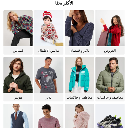
الأكثر بحثا
العروض
بلايز و قمصان
ملابس الاطفال
فساتين
للنساء
معاطف و جاكيتات
معاطف و جاكيتات
بلايز
هوديز
للرجال
للنساء