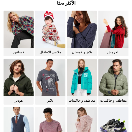
الأكثر بحثا
العروض
بلايز و قمصان
ملابس الاطفال
فساتين
للنساء
معاطف و جاكيتات
معاطف و جاكيتات
بلايز
هوديز
للرجال
للنساء