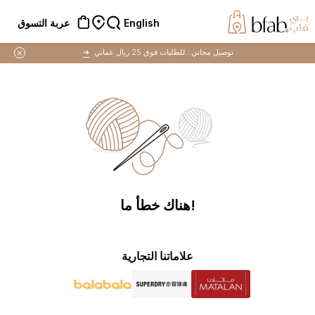
English
عربة التسوق
توصيل مجاني :
للطلبات فوق 25 ريال عماني
➜
!هناك خطأ ما
علاماتنا التجارية