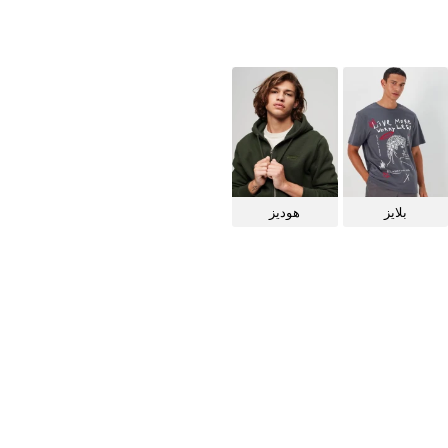
بلايز
هوديز