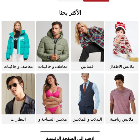
الأكثر بحثا
ملابس الاطفال
فساتين
معاطف و جاكيتات
معاطف و جاكيتات
للرجال
للنساء
ملابس رياضية
البدلات و الملابس
ملابس السباحة و
النظارات
الرسمية
البيكيني للنساء
الشمسية
اذهب إلى الصفحة الرئيسية