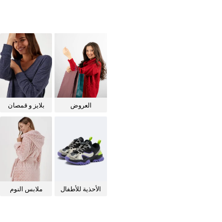
العروض
بلايز و قمصان
للنساء
الأحذية للأطفال
ملابس النوم
للنساء