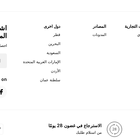
 التجارية
المصادر
دول اخرى
اشت
الم
ي
المدونات
قطر
البحرين
احصل
السعودية
الإمارات العربية المتحدة
الأردن
 on
سلطنة عمان
الاسترجاع في غضون 28 يومًا
من استلام طلبك