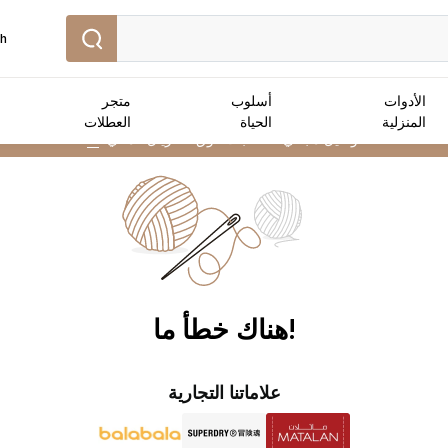
sh
الأدوات
أسلوب
متجر
المنزلية
الحياة
العطلات
توصيل مجاني :
للطلبات فوق 25 ريال عماني
➜
!هناك خطأ ما
علاماتنا التجارية