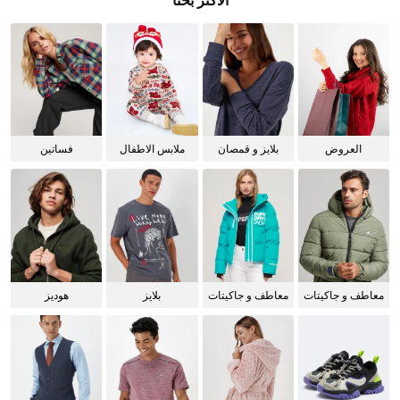
الأكثر بحثا
العروض
بلايز و قمصان
ملابس الاطفال
فساتين
للنساء
معاطف و جاكيتات
معاطف و جاكيتات
بلايز
هوديز
للرجال
للنساء