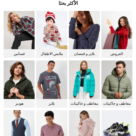
الأكثر بحثا
العروض
بلايز و قمصان
ملابس الاطفال
فساتين
للنساء
معاطف و جاكيتات
معاطف و جاكيتات
بلايز
هوديز
للرجال
للنساء