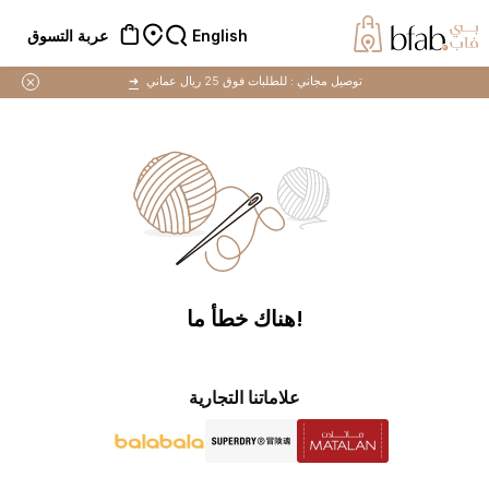
English
عربة التسوق
توصيل مجاني :
للطلبات فوق 25 ريال عماني
➜
!هناك خطأ ما
علاماتنا التجارية