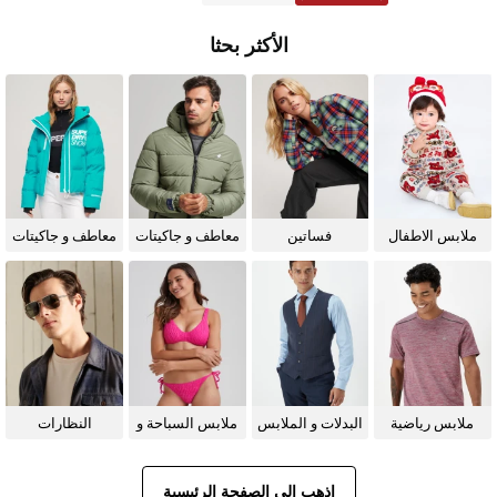
الأكثر بحثا
ملابس الاطفال
فساتين
معاطف و جاكيتات
معاطف و جاكيتات
للرجال
للنساء
ملابس رياضية
البدلات و الملابس
ملابس السباحة و
النظارات
الرسمية
البيكيني للنساء
الشمسية
اذهب إلى الصفحة الرئيسية