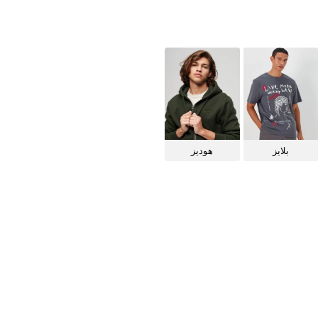
بلايز
هوديز