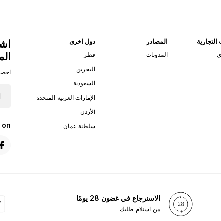
 التجارية
المصادر
دول اخرى
اشت
الم
ي
المدونات
قطر
البحرين
احصل
السعودية
الإمارات العربية المتحدة
الأردن
 on
سلطنة عمان
الاسترجاع في غضون 28 يومًا
من استلام طلبك