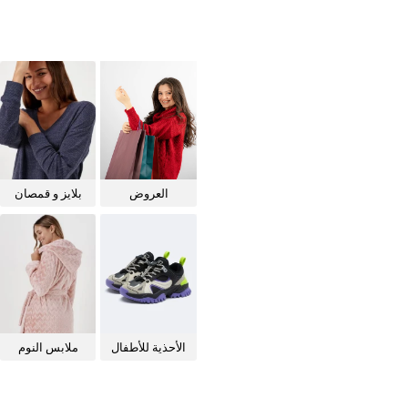
العروض
بلايز و قمصان
للنساء
الأحذية للأطفال
ملابس النوم
للنساء