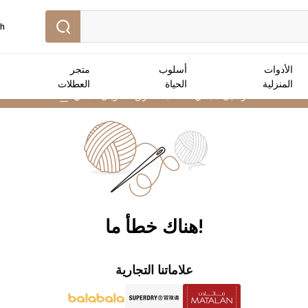
sh
الأدوات
أسلوب
متجر
المنزلية
الحياة
العطلات
توصيل مجاني :
للطلبات فوق 25 ريال عماني
➜
!هناك خطأ ما
علاماتنا التجارية