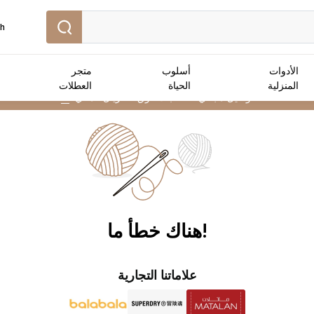
sh
الأدوات
أسلوب
متجر
المنزلية
الحياة
العطلات
توصيل مجاني :
للطلبات فوق 25 ريال عماني
➜
!هناك خطأ ما
علاماتنا التجارية