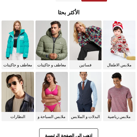
الأكثر بحثا
ملابس الاطفال
فساتين
معاطف و جاكيتات
معاطف و جاكيتات
للرجال
للنساء
ملابس رياضية
البدلات و الملابس
ملابس السباحة و
النظارات
الرسمية
البيكيني للنساء
الشمسية
اذهب إلى الصفحة الرئيسية