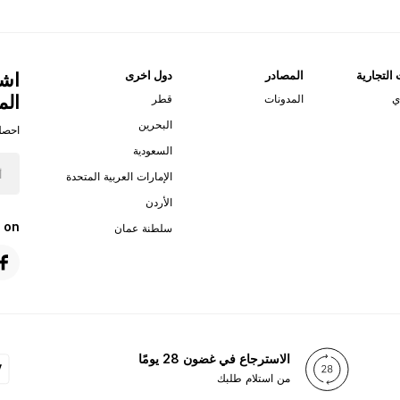
 التجارية
المصادر
دول اخرى
اشت
الم
ي
المدونات
قطر
البحرين
احصل
السعودية
الإمارات العربية المتحدة
الأردن
 on
سلطنة عمان
الاسترجاع في غضون 28 يومًا
من استلام طلبك