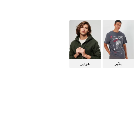
بلايز
هوديز