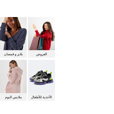
العروض
بلايز و قمصان
للنساء
الأحذية للأطفال
ملابس النوم
للنساء