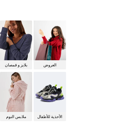
العروض
بلايز و قمصان
للنساء
الأحذية للأطفال
ملابس النوم
للنساء