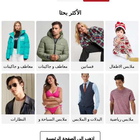
الأكثر بحثا
ملابس الاطفال
فساتين
معاطف و جاكيتات
معاطف و جاكيتات
للرجال
للنساء
ملابس رياضية
البدلات و الملابس
ملابس السباحة و
النظارات
الرسمية
البيكيني للنساء
الشمسية
اذهب إلى الصفحة الرئيسية