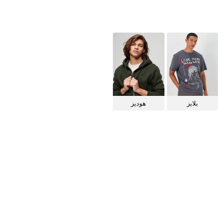
بلايز
هوديز