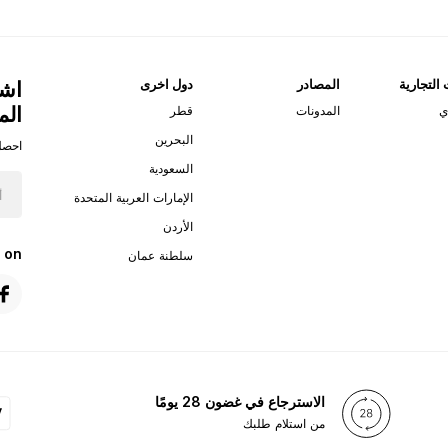
 التجارية
المصادر
دول اخرى
اشت
الم
ي
المدونات
قطر
البحرين
احصل
السعودية
الإمارات العربية المتحدة
الأردن
 on
سلطنة عمان
الاسترجاع في غضون 28 يومًا
من استلام طلبك