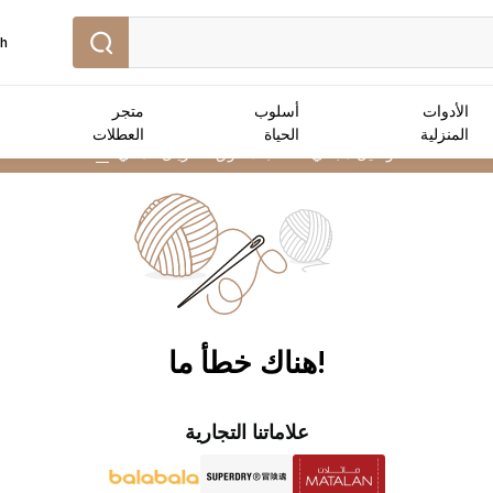
sh
الأدوات
أسلوب
متجر
المنزلية
الحياة
العطلات
توصيل مجاني :
للطلبات فوق 25 ريال عماني
➜
!هناك خطأ ما
علاماتنا التجارية