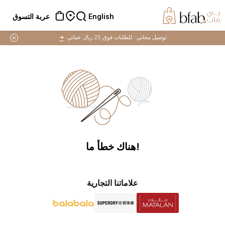
English
عربة التسوق
توصيل مجاني :
للطلبات فوق 25 ريال عماني
➜
!هناك خطأ ما
علاماتنا التجارية