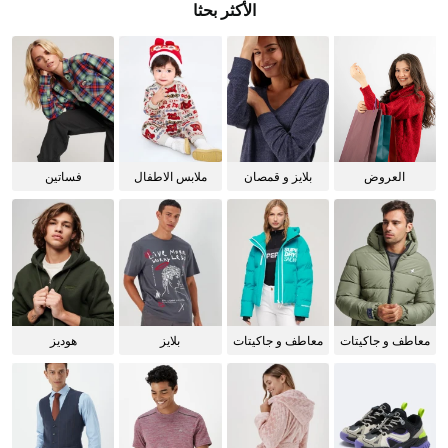
الأكثر بحثا
العروض
بلايز و قمصان
ملابس الاطفال
فساتين
للنساء
معاطف و جاكيتات
معاطف و جاكيتات
بلايز
هوديز
للرجال
للنساء