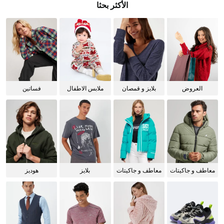
الأكثر بحثا
العروض
بلايز و قمصان
ملابس الاطفال
فساتين
للنساء
معاطف و جاكيتات
معاطف و جاكيتات
بلايز
هوديز
للرجال
للنساء