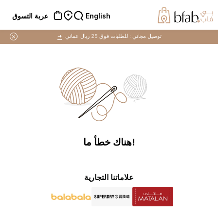
English
عربة التسوق
توصيل مجاني :
للطلبات فوق 25 ريال عماني
➜
!هناك خطأ ما
علاماتنا التجارية