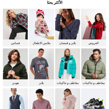
الأكثر بحثا
العروض
بلايز و قمصان
ملابس الاطفال
فساتين
للنساء
معاطف و جاكيتات
معاطف و جاكيتات
بلايز
هوديز
للرجال
للنساء