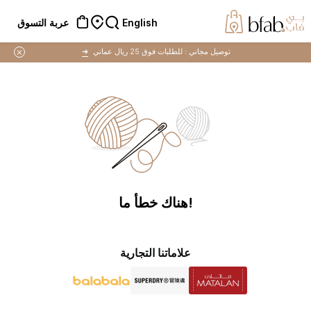
English
عربة التسوق
توصيل مجاني :
للطلبات فوق 25 ريال عماني
➜
!هناك خطأ ما
علاماتنا التجارية