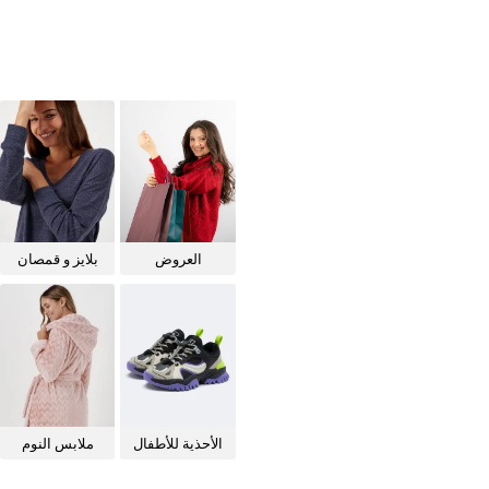
العروض
بلايز و قمصان
للنساء
الأحذية للأطفال
ملابس النوم
للنساء