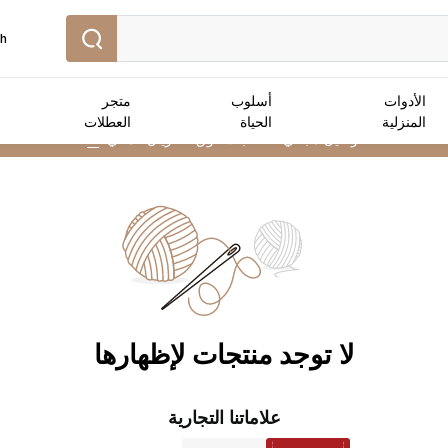
sh
الأدوات
أسلوب
متجر
المنزلية
الحياة
العطلات
توصيل مجاني :
للطلبات فوق 25 ريال عماني
➜
لا توجد منتجات لإظهارها
علاماتنا التجارية