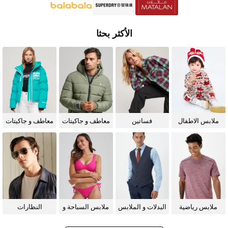
الأكثر بحثا
ملابس الاطفال
فساتين
معاطف و جاكيتات
معاطف و جاكيتات
للرجال
للنساء
ملابس رياضية
البدلات و الملابس
ملابس السباحة و
النظارات
الرسمية
البيكيني للنساء
الشمسية