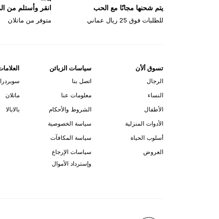
يتم شحنها مجانًا مع الحب
انقر وأستلم من ا
للطلبات فوق 25 ريال عماني
متوفر من ماتلان
تسوق ألأن
سياسات الزبائن
العلامات
الرجال
اتصل بنا
سوبردرا
النساء
معلومات عنا
ماتلان
الأطفال
الشروط والأحكام
بالابالا
الأدوات المنزلية
سياسة الخصوصية
أسلوب الحياة
سياسة المكافآت
العروض
سياسات الإرجاع
وإسترداد الأموال