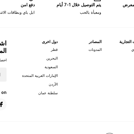
لمعرض
يتم التوصيل خلال 1-7 أيام
دفع امن
ومعبأة بالحب
ابل باي وبطاقات الائ
 التجارية
المصادر
دول اخرى
اشت
الم
ي
المدونات
قطر
البحرين
احصل
السعودية
الإمارات العربية المتحدة
الأردن
 on
سلطنة عمان