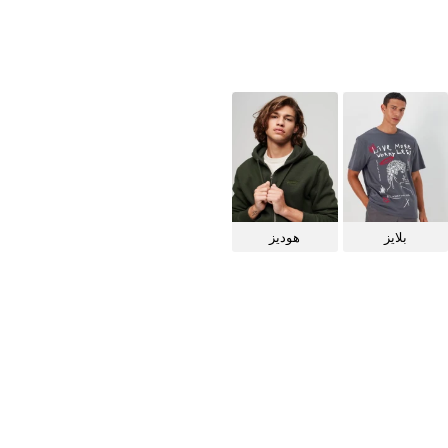
بلايز
هوديز