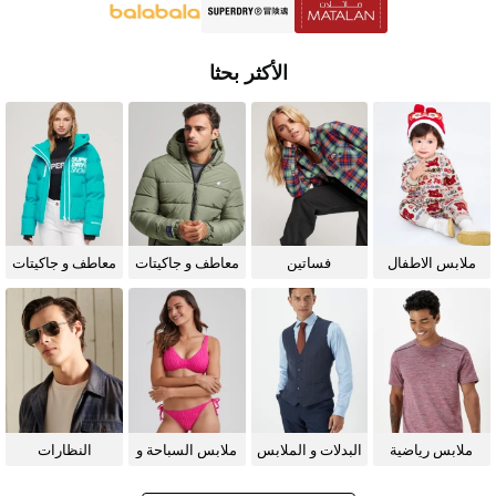
الأكثر بحثا
ملابس الاطفال
فساتين
معاطف و جاكيتات
معاطف و جاكيتات
للرجال
للنساء
ملابس رياضية
البدلات و الملابس
ملابس السباحة و
النظارات
الرسمية
البيكيني للنساء
الشمسية