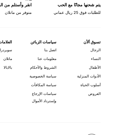
يتم شحنها مجانًا مع الحب
انقر وأستلم من ا
للطلبات فوق 25 ريال عماني
متوفر من ماتلان
تسوق ألأن
سياسات الزبائن
العلامات
الرجال
اتصل بنا
سوبردرا
النساء
معلومات عنا
ماتلان
الأطفال
الشروط والأحكام
بالابالا
الأدوات المنزلية
سياسة الخصوصية
أسلوب الحياة
سياسة المكافآت
العروض
سياسات الإرجاع
وإسترداد الأموال