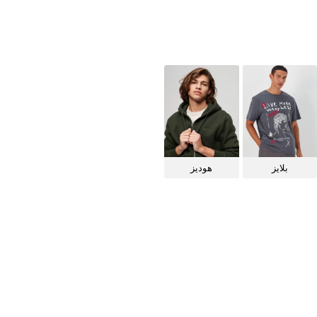
بلايز
هوديز