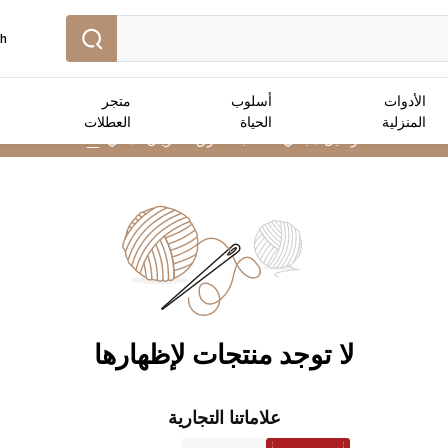
sh
الأدوات
أسلوب
متجر
المنزلية
الحياة
العطلات
توصيل مجاني :
للطلبات فوق 25 ريال عماني
➜
لا توجد منتجات لإظهارها
علاماتنا التجارية