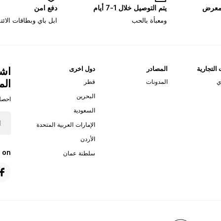
لمعرض
يتم التوصيل خلال 1-7 أيام
دفع امن
ومعبأة بالحب
ابل باي وبطاقات الائ
 التجارية
المصادر
دول اخرى
اشت
الم
ي
المدونات
قطر
البحرين
احصل
السعودية
الإمارات العربية المتحدة
الأردن
 on
سلطنة عمان