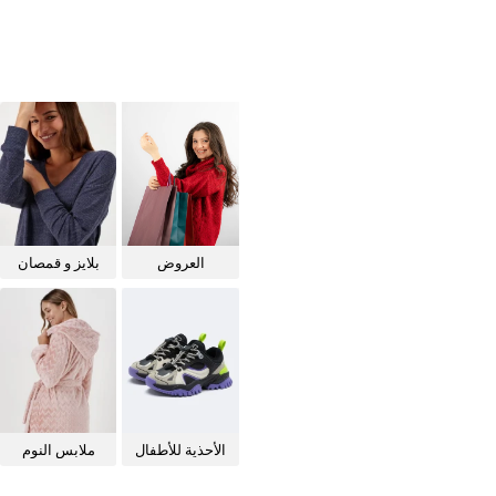
العروض
بلايز و قمصان
للنساء
الأحذية للأطفال
ملابس النوم
للنساء