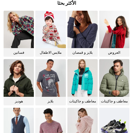
الأكثر بحثا
العروض
بلايز و قمصان
ملابس الاطفال
فساتين
للنساء
معاطف و جاكيتات
معاطف و جاكيتات
بلايز
هوديز
للرجال
للنساء