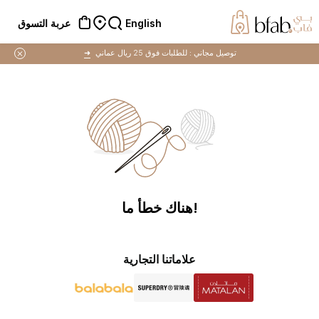
English
عربة التسوق
توصيل مجاني :
للطلبات فوق 25 ريال عماني
➜
!هناك خطأ ما
علاماتنا التجارية