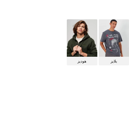
بلايز
هوديز