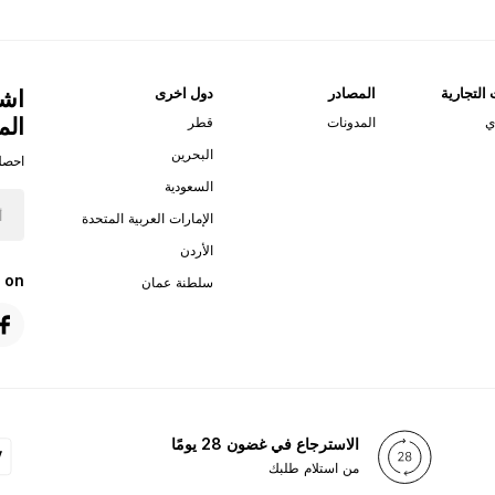
 التجارية
المصادر
دول اخرى
اشت
الم
ي
المدونات
قطر
البحرين
احصل
السعودية
الإمارات العربية المتحدة
الأردن
 on
سلطنة عمان
الاسترجاع في غضون 28 يومًا
من استلام طلبك