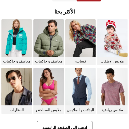
الأكثر بحثا
ملابس الاطفال
فساتين
معاطف و جاكيتات
معاطف و جاكيتات
للرجال
للنساء
ملابس رياضية
البدلات و الملابس
ملابس السباحة و
النظارات
الرسمية
البيكيني للنساء
الشمسية
اذهب إلى الصفحة الرئيسية