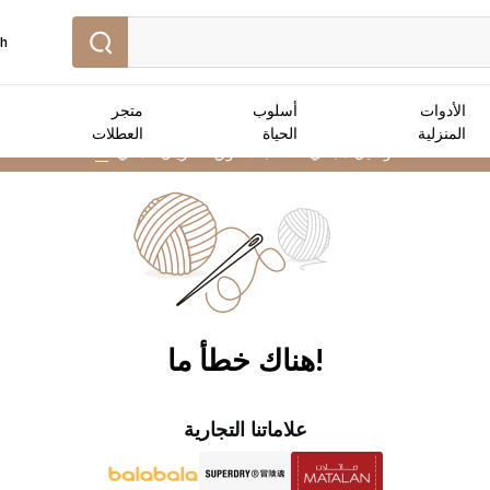
sh
الأدوات
أسلوب
متجر
المنزلية
الحياة
العطلات
توصيل مجاني :
للطلبات فوق 25 ريال عماني
➜
!هناك خطأ ما
علاماتنا التجارية