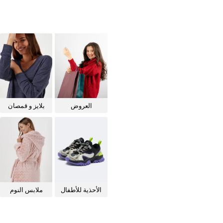
العروض
بلايز و قمصان
للنساء
الأحذية للأطفال
ملابس النوم
للنساء