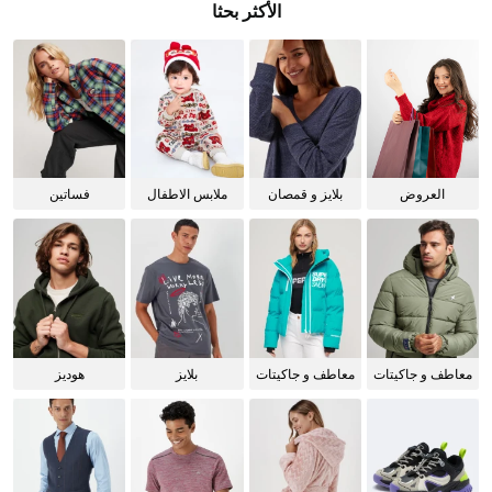
الأكثر بحثا
العروض
بلايز و قمصان
ملابس الاطفال
فساتين
للنساء
معاطف و جاكيتات
معاطف و جاكيتات
بلايز
هوديز
للرجال
للنساء