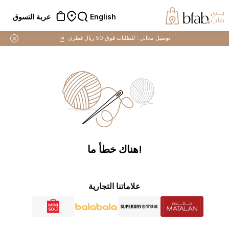
English
عربة التسوق
توصيل مجاني :
للطلبات فوق 50 ريال قطري
➜
!هناك خطأ ما
علاماتنا التجارية