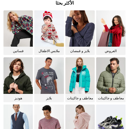
الأكثر بحثا
العروض
بلايز و قمصان
ملابس الاطفال
فساتين
للنساء
معاطف و جاكيتات
معاطف و جاكيتات
بلايز
هوديز
للرجال
للنساء