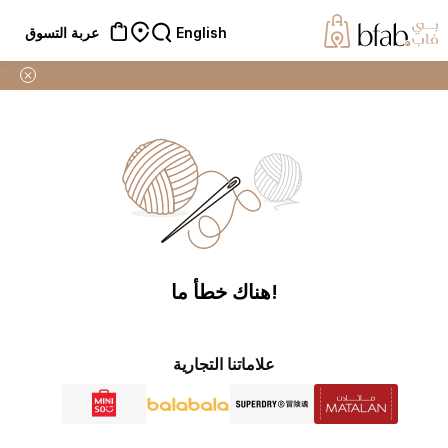
English
عربة التسوق
توصيل مجاني :
للطلبات فوق 50 ريال قطري
➜
!هناك خطأ ما
علاماتنا التجارية