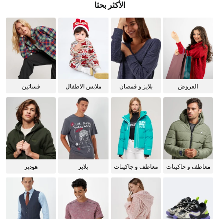
الأكثر بحثا
العروض
بلايز و قمصان
ملابس الاطفال
فساتين
للنساء
معاطف و جاكيتات
معاطف و جاكيتات
بلايز
هوديز
للرجال
للنساء