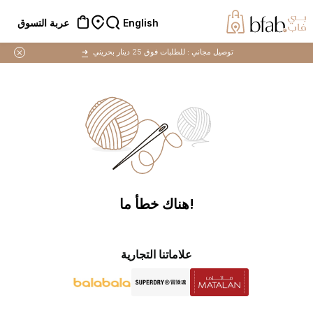
English
عربة التسوق
توصيل مجاني :
للطلبات فوق 25 دينار بحريني
➜
!هناك خطأ ما
علاماتنا التجارية