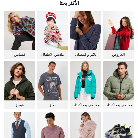
الأكثر بحثا
العروض
بلايز و قمصان
ملابس الاطفال
فساتين
للنساء
معاطف و جاكيتات
معاطف و جاكيتات
بلايز
هوديز
للرجال
للنساء