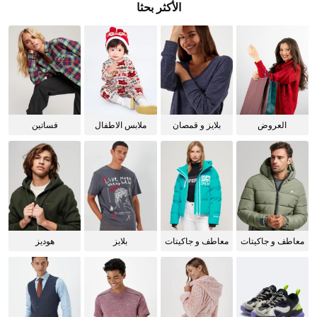
الأكثر بحثا
العروض
بلايز و قمصان
ملابس الاطفال
فساتين
للنساء
معاطف و جاكيتات
معاطف و جاكيتات
بلايز
هوديز
للرجال
للنساء