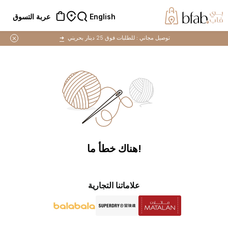
English
عربة التسوق
توصيل مجاني :
للطلبات فوق 25 دينار بحريني
➜
!هناك خطأ ما
علاماتنا التجارية