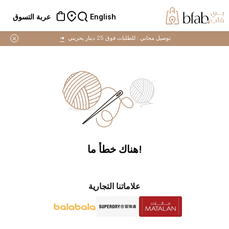
English
عربة التسوق
توصيل مجاني :
للطلبات فوق 25 دينار بحريني
➜
!هناك خطأ ما
علاماتنا التجارية