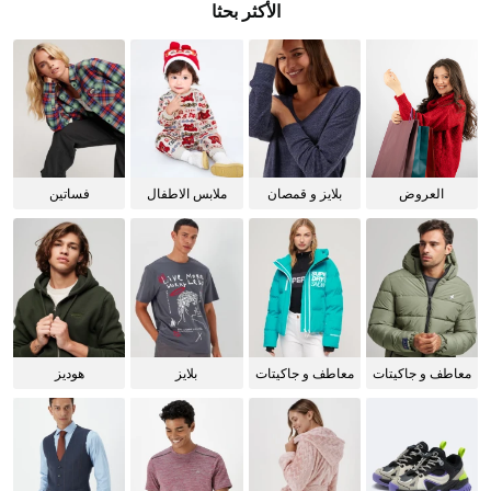
الأكثر بحثا
العروض
بلايز و قمصان
ملابس الاطفال
فساتين
للنساء
معاطف و جاكيتات
معاطف و جاكيتات
بلايز
هوديز
للرجال
للنساء