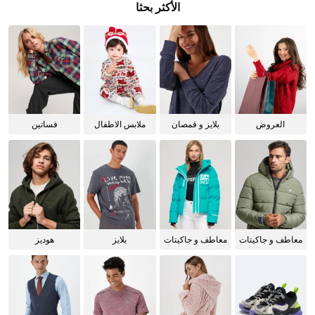
الأكثر بحثا
العروض
بلايز و قمصان
ملابس الاطفال
فساتين
للنساء
معاطف و جاكيتات
معاطف و جاكيتات
بلايز
هوديز
للرجال
للنساء