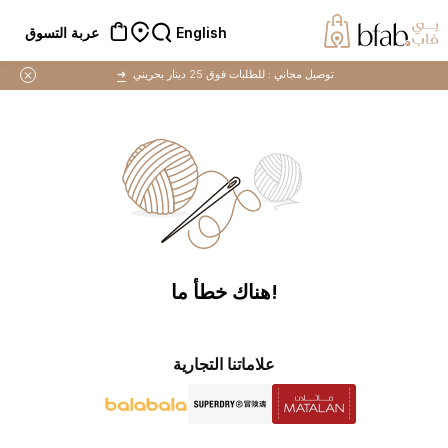
English
عربة التسوق
توصيل مجاني :
للطلبات فوق 25 دينار بحريني
➜
!هناك خطأ ما
علاماتنا التجارية