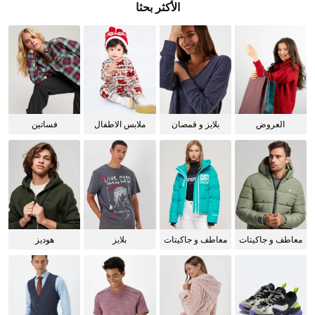
الأكثر بحثا
العروض
بلايز و قمصان
ملابس الاطفال
فساتين
للنساء
معاطف و جاكيتات
معاطف و جاكيتات
بلايز
هوديز
للرجال
للنساء