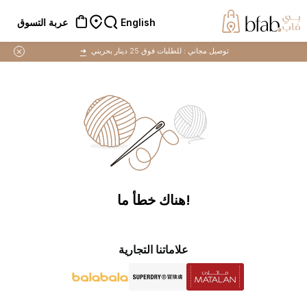
English
عربة التسوق
توصيل مجاني :
للطلبات فوق 25 دينار بحريني
➜
!هناك خطأ ما
علاماتنا التجارية