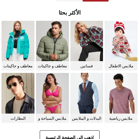
الأكثر بحثا
ملابس الاطفال
فساتين
معاطف و جاكيتات
معاطف و جاكيتات
للرجال
للنساء
ملابس رياضية
البدلات و الملابس
ملابس السباحة و
النظارات
الرسمية
البيكيني للنساء
الشمسية
اذهب إلى الصفحة الرئيسية