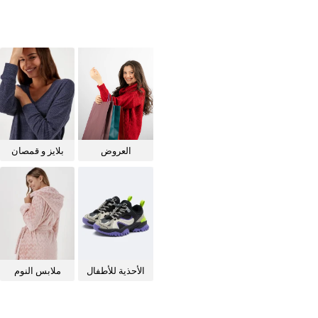
العروض
بلايز و قمصان
للنساء
الأحذية للأطفال
ملابس النوم
للنساء