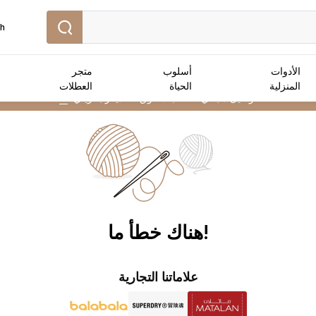
sh
الأدوات
أسلوب
متجر
المنزلية
الحياة
العطلات
توصيل مجاني :
للطلبات فوق 25 دينار بحريني
➜
!هناك خطأ ما
علاماتنا التجارية