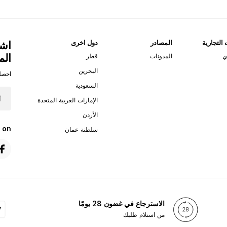
 التجارية
المصادر
دول اخرى
اشت
الم
ي
المدونات
قطر
البحرين
احصل
السعودية
الإمارات العربية المتحدة
الأردن
 on
سلطنة عمان
الاسترجاع في غضون 28 يومًا
من استلام طلبك