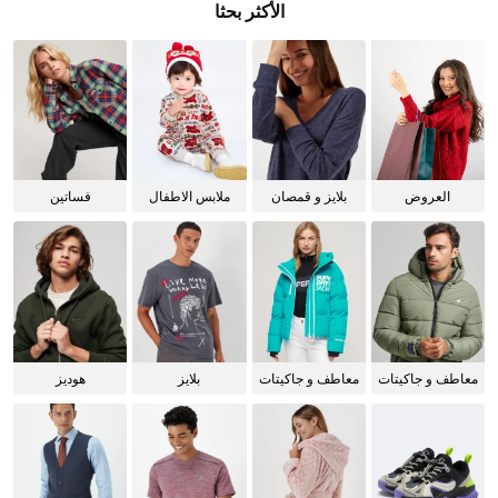
الأكثر بحثا
العروض
بلايز و قمصان
ملابس الاطفال
فساتين
للنساء
معاطف و جاكيتات
معاطف و جاكيتات
بلايز
هوديز
للرجال
للنساء