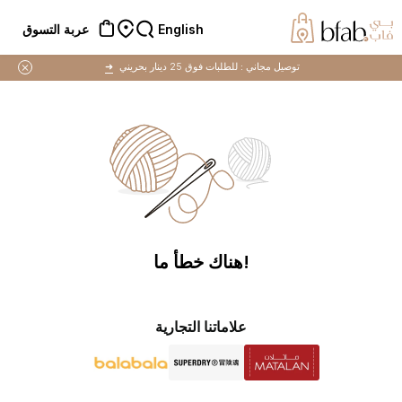
English
عربة التسوق
توصيل مجاني :
للطلبات فوق 25 دينار بحريني
➜
!هناك خطأ ما
علاماتنا التجارية