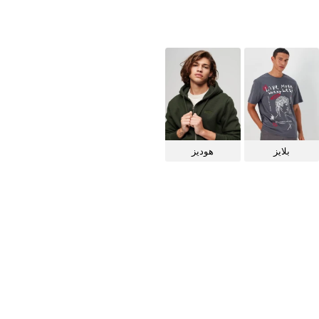
بلايز
هوديز