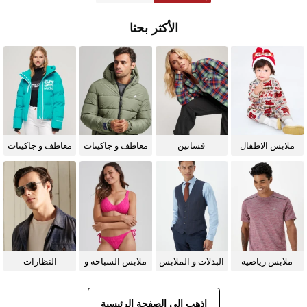
الأكثر بحثا
ملابس الاطفال
فساتين
معاطف و جاكيتات
معاطف و جاكيتات
للرجال
للنساء
ملابس رياضية
البدلات و الملابس
ملابس السباحة و
النظارات
الرسمية
البيكيني للنساء
الشمسية
اذهب إلى الصفحة الرئيسية