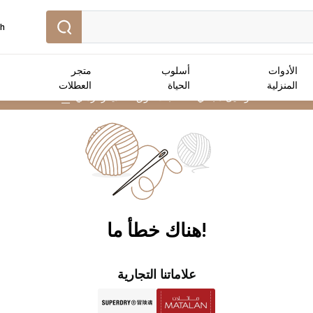
sh
الأدوات
أسلوب
متجر
المنزلية
الحياة
العطلات
توصيل مجاني :
للطلبات فوق 50 دينار أردني
➜
!هناك خطأ ما
علاماتنا التجارية