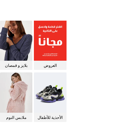
العروض
بلايز و قمصان
للنساء
الأحذية للأطفال
ملابس النوم
للنساء