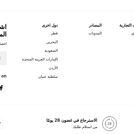
 التجارية
المصادر
دول اخرى
اشت
الم
ي
المدونات
قطر
البحرين
احصل
السعودية
الإمارات العربية المتحدة
الأردن
 on
سلطنة عمان
الاسترجاع في غضون 28 يومًا
من استلام طلبك