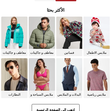
الأكثر بحثا
ملابس الاطفال
فساتين
معاطف و جاكيتات
معاطف و جاكيتات
للرجال
للنساء
ملابس رياضية
البدلات و الملابس
ملابس السباحة و
النظارات
الرسمية
البيكيني للنساء
الشمسية
اذهب إلى الصفحة الرئيسية