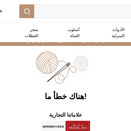
sh
الأدوات
أسلوب
متجر
المنزلية
الحياة
العطلات
توصيل مجاني :
للطلبات فوق 50 دينار أردني
➜
!هناك خطأ ما
علاماتنا التجارية