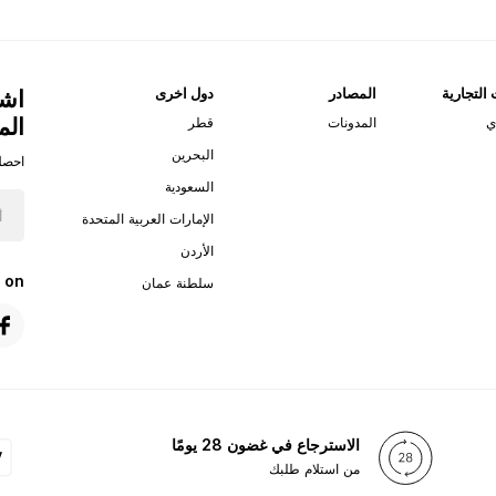
 التجارية
المصادر
دول اخرى
اشت
الم
ي
المدونات
قطر
البحرين
احصل
السعودية
الإمارات العربية المتحدة
الأردن
 on
سلطنة عمان
الاسترجاع في غضون 28 يومًا
من استلام طلبك