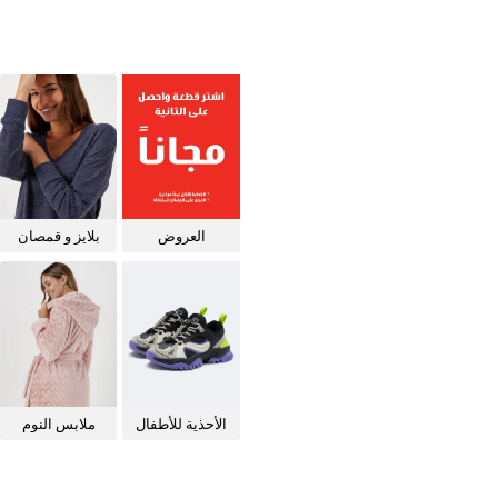
العروض
بلايز و قمصان
للنساء
الأحذية للأطفال
ملابس النوم
للنساء