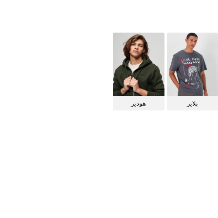
بلايز
هوديز