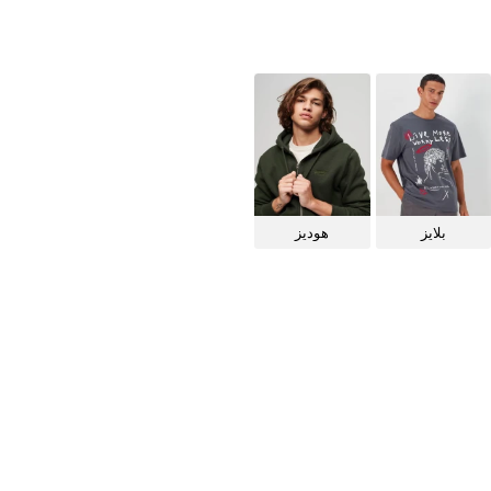
بلايز
هوديز