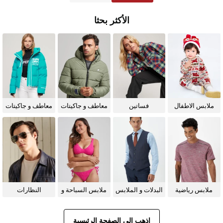
الأكثر بحثا
ملابس الاطفال
فساتين
معاطف و جاكيتات
معاطف و جاكيتات
للرجال
للنساء
ملابس رياضية
البدلات و الملابس
ملابس السباحة و
النظارات
الرسمية
البيكيني للنساء
الشمسية
اذهب إلى الصفحة الرئيسية