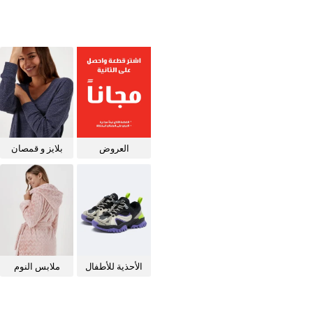
العروض
بلايز و قمصان
للنساء
الأحذية للأطفال
ملابس النوم
للنساء