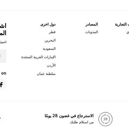
 التجارية
المصادر
دول اخرى
اشت
الم
ي
المدونات
قطر
البحرين
احصل
السعودية
الإمارات العربية المتحدة
الأردن
 on
سلطنة عمان
الاسترجاع في غضون 28 يومًا
من استلام طلبك