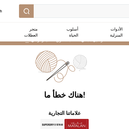
sh
الأدوات
أسلوب
متجر
المنزلية
الحياة
العطلات
توصيل مجاني :
للطلبات فوق 50 دينار أردني
➜
!هناك خطأ ما
علاماتنا التجارية